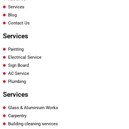
Services
Blog
Contact Us
Services
Painting
Electrical Service
Sign Board
AC Service
Plumbing
Services
Glass & Aluminium Works
Carpentry
Building cleaning services