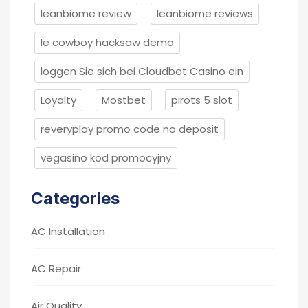
leanbiome review
leanbiome reviews
le cowboy hacksaw demo
loggen Sie sich bei Cloudbet Casino ein
Loyalty
Mostbet
pirots 5 slot
reveryplay promo code no deposit
vegasino kod promocyjny
Categories
AC Installation
AC Repair
Air Quality