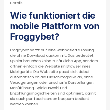
Details.
Wie funktioniert die
mobile Plattform von
Froggybet?
Froggybet setzt auf eine webbasierte Lösung,
die ohne Download auskommt. Das bedeutet:
Spieler brauchen keine zusätzliche App, sondern
öffnen einfach die Website im Browser ihres
Mobilgeräts. Die Webseite passt sich dabei
automatisch an die Bildschirmgröße an, ohne
Verzögerungen oder unscharfe Darstellungen.
Menüführung, Spielauswahl und
Einzahlungsmöglichkeiten sind optimiert, damit
sie auch per Touchscreen bequem bedient
werden können.