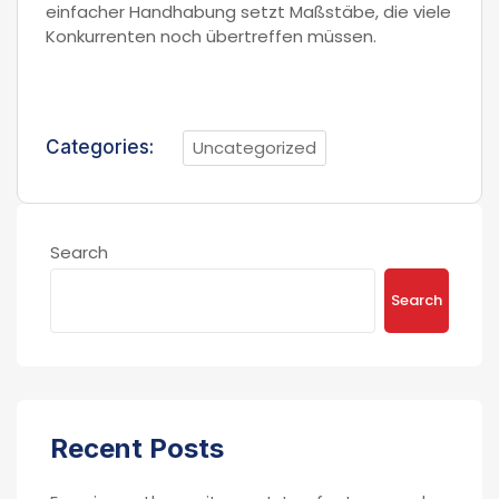
einfacher Handhabung setzt Maßstäbe, die viele
Konkurrenten noch übertreffen müssen.
Categories:
Uncategorized
Search
Search
Recent Posts