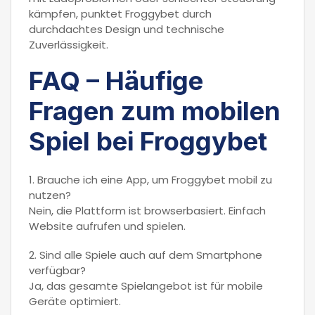
kämpfen, punktet Froggybet durch
durchdachtes Design und technische
Zuverlässigkeit.
FAQ – Häufige
Fragen zum mobilen
Spiel bei Froggybet
1. Brauche ich eine App, um Froggybet mobil zu
nutzen?
Nein, die Plattform ist browserbasiert. Einfach
Website aufrufen und spielen.
2. Sind alle Spiele auch auf dem Smartphone
verfügbar?
Ja, das gesamte Spielangebot ist für mobile
Geräte optimiert.