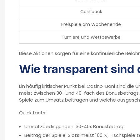
Cashback
Freispiele am Wochenende
Turniere und Wettbewerbe
Diese Aktionen sorgen für eine kontinuierliche Belo
Wie transparent sind
Ein häufig kritischer Punkt bei Casino-Boni sind di
meist zwischen 30- und 40-fach des Bonusbetrags, w
Spiele zum Umsatz beitragen und welche ausgeschl
Quick facts:
Umsatzbedingungen: 30-40x Bonusbetrag
Beitrag der Spiele: Slots meist 100 %, Tischspiele