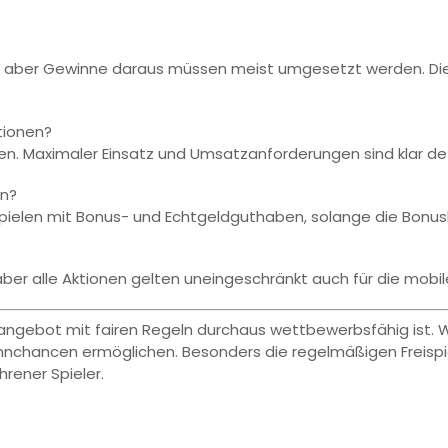
nden, aber Gewinne daraus müssen meist umgesetzt werden. 
tionen?
. Maximaler Einsatz und Umsatzanforderungen sind klar defin
en?
 Spielen mit Bonus- und Echtgeldguthaben, solange die Bon
aber alle Aktionen gelten uneingeschränkt auch für die mobil
angebot mit fairen Regeln durchaus wettbewerbsfähig ist.
innchancen ermöglichen. Besonders die regelmäßigen Freispi
hrener Spieler.