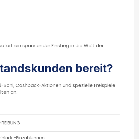
fort ein spannender Einstieg in die Welt der
standskunden bereit?
Boni, Cashback-Aktionen und spezielle Freispiele
ten an.
HREIBUNG
chlade-Einzahlungen