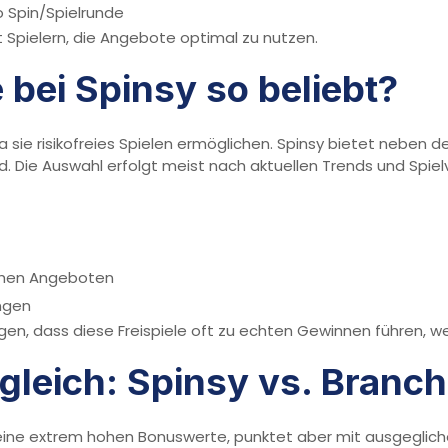
 Spin/Spielrunde
 Spielern, die Angebote optimal zu nutzen.
 bei Spinsy so beliebt?
 da sie risikofreies Spielen ermöglichen. Spinsy bietet nebe
. Die Auswahl erfolgt meist nach aktuellen Trends und Spie
nchen Angeboten
ngen
tigen, dass diese Freispiele oft zu echten Gewinnen führen,
gleich: Spinsy vs. Branc
keine extrem hohen Bonuswerte, punktet aber mit ausgeglic