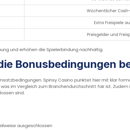
Wöchentlicher Cash-B
Extra Freispiele a
Preisgelder und Freis
hnung und erhöhen die Spielerbindung nachhaltig.
 die Bonusbedingungen be
e Umsatzbedingungen. Spinsy Casino punktet hier mit klar for
as im Vergleich zum Branchendurchschnitt fair ist. Zudem i
ossen sind.
 teilweise ausgeschlossen