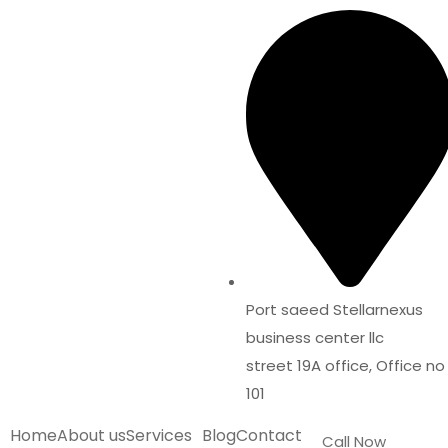
Port saeed Stellarnexus
business center llc
street 19A office, Office no
101
Home
About us
Services
Blog
Contact
Call Now