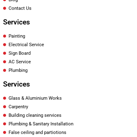
Contact Us
Services
Painting
Electrical Service
Sign Board
AC Service
Plumbing
Services
Glass & Aluminium Works
Carpentry
Building cleaning services
Plumbing & Sanitary Installation
False ceiling and partiotions