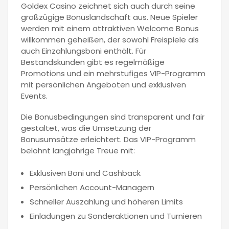
Goldex Casino zeichnet sich auch durch seine
großzügige Bonuslandschaft aus. Neue Spieler
werden mit einem attraktiven Welcome Bonus
willkommen geheißen, der sowohl Freispiele als
auch Einzahlungsboni enthält. Für
Bestandskunden gibt es regelmäßige
Promotions und ein mehrstufiges VIP-Programm
mit persönlichen Angeboten und exklusiven
Events.
Die Bonusbedingungen sind transparent und fair
gestaltet, was die Umsetzung der
Bonusumsätze erleichtert. Das VIP-Programm
belohnt langjährige Treue mit:
Exklusiven Boni und Cashback
Persönlichen Account-Managern
Schneller Auszahlung und höheren Limits
Einladungen zu Sonderaktionen und Turnieren