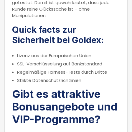
getestet. Damit ist gewährleistet, dass jede
Runde reine Glückssache ist – ohne
Manipulationen.
Quick facts zur
Sicherheit bei Goldex:
Lizenz aus der Europäischen Union
SSL-Verschlüsselung auf Bankstandard
Regelmäßige Fairness-Tests durch Dritte
Strikte Datenschutzrichtlinien
Gibt es attraktive
Bonusangebote und
VIP-Programme?