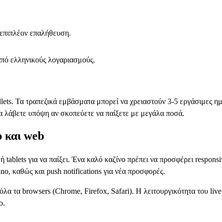
 επιπλέον επαλήθευση.
από ελληνικούς λογαριασμούς.
lets. Τα τραπεζικά εμβάσματα μπορεί να χρειαστούν 3‑5 εργάσιμες ημέ
 να λάβετε υπόψη αν σκοπεύετε να παίξετε με μεγάλα ποσά.
p και web
tablets για να παίξει. Ένα καλό καζίνο πρέπει να προσφέρει responsi
, καθώς και push notifications για νέα προσφορές.
 τα browsers (Chrome, Firefox, Safari). Η λειτουργικότητα του live d
ο.