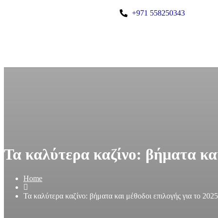
+971 558250343
Τα καλύτερα καζίνο: βήματα και
Home
Τα καλύτερα καζίνο: βήματα και μέθοδοι επιλογής για το 2025