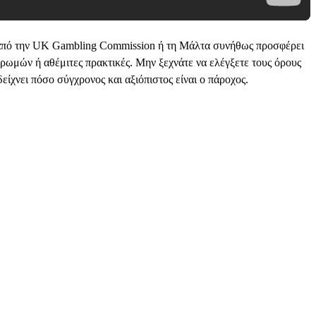
nce από την UK Gambling Commission ή τη Μάλτα συνήθως προσφέρει
ρωμών ή αθέμιτες πρακτικές. Μην ξεχνάτε να ελέγξετε τους όρους
είχνει πόσο σύγχρονος και αξιόπιστος είναι ο πάροχος.