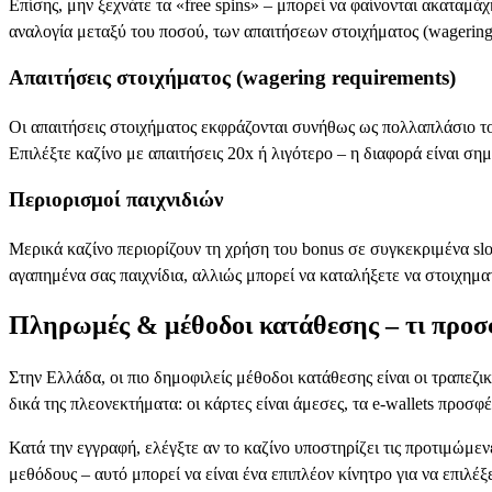
Επίσης, μην ξεχνάτε τα «free spins» – μπορεί να φαίνονται ακατα
αναλογία μεταξύ του ποσού, των απαιτήσεων στοιχήματος (wagering 
Απαιτήσεις στοιχήματος (wagering requirements)
Οι απαιτήσεις στοιχήματος εκφράζονται συνήθως ως πολλαπλάσιο του 
Επιλέξτε καζίνο με απαιτήσεις 20x ή λιγότερο – η διαφορά είναι ση
Περιορισμοί παιχνιδιών
Μερικά καζίνο περιορίζουν τη χρήση του bonus σε συγκεκριμένα slot
αγαπημένα σας παιχνίδια, αλλιώς μπορεί να καταλήξετε να στοιχημα
Πληρωμές & μέθοδοι κατάθεσης – τι προσφ
Στην Ελλάδα, οι πιο δημοφιλείς μέθοδοι κατάθεσης είναι οι τραπεζικές
δικά της πλεονεκτήματα: οι κάρτες είναι άμεσες, τα e‑wallets προ
Κατά την εγγραφή, ελέγξτε αν το καζίνο υποστηρίζει τις προτιμώμε
μεθόδους – αυτό μπορεί να είναι ένα επιπλέον κίνητρο για να επιλέξ