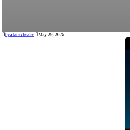
by:clara chealse
May 29, 2026