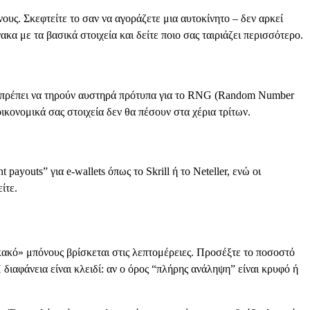
ους. Σκεφτείτε το σαν να αγοράζετε μια αυτοκίνητο – δεν αρκεί
ακα με τα βασικά στοιχεία και δείτε ποιο σας ταιριάζει περισσότερο.
GC πρέπει να τηρούν αυστηρά πρότυπα για το RNG (Random Number
κονομικά σας στοιχεία δεν θα πέσουν στα χέρια τρίτων.
ayouts” για e‑wallets όπως το Skrill ή το Neteller, ενώ οι
ίτε.
κακό» μπόνους βρίσκεται στις λεπτομέρειες. Προσέξτε το ποσοστό
διαφάνεια είναι κλειδί: αν ο όρος “πλήρης ανάληψη” είναι κρυφό ή