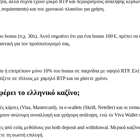
μάχητα, αλλά συχνά έχουν μικρό RTP και περιορισμούς ανάληψης κερδ
requirements) και του χρονικού πλαισίου για χρήση.
bonus (π.χ. 30x). Αυτό σημαίνει ότι για ένα bonus 100 €, πρέπει να
μαντική για τον προϋπολογισμό σας.
s ή επιτρέπουν μόνο 10% του bonus σε παιχνίδια με υψηλό RTP. Ελέγξ
τίζετε σε τίτλους με χαμηλό RTP και να χάσετε χρόνο.
έρει το ελληνικό καζίνο;
 κάρτες (Visa, Mastercard), τα e‑wallets (Skrill, Neteller) και οι τοπ
σφέρουν ανώνυμη συναλλαγή και γρήγορη ανάληψη, ενώ το Viva Wallet 
νες από εσάς μεθόδους για both deposit and withdrawal. Μερικά καζί
ετε τη σωστή επιλογή.