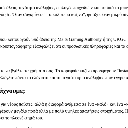
σφάλεια, ταχύτητα ανάληψης, επιλογές παιχνιδιών και φυσικά τα μπόν
γύηση. Όταν συγκρίνετε “Τα καλυτερα καζινο”, φτιάξτε έναν μικρό πίν
ο που λειτουργούν υπό άδεια της Malta Gaming Authority ή της UK
κρυπτογράφησης εξασφαλίζει ότι οι προσωπικές πληροφορίες και τα οι
ε να βγάλτε τα χρήματά σας. Τα κορυφαία καζίνο προσφέρουν “instant p
λέγξτε πάντα το ελάχιστο και το μέγιστο όριο ανάληψης πριν εγγραφε
άχνουμε;
 για νέους παίκτες, αλλά η διαφορά ανάμεσα σε ένα «καλό» και ένα «
σφέρουν μεγάλα ποσά αλλά με πολύ υψηλές απαιτήσεις στοιχήματος. Η 
νει το πλεονέκτημά του.