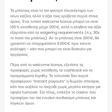
Τα μπόνους είναι το πιο φανερό πλεονέκτημα των
νέων καζίνο, αλλά η αξία τους κρύβεται συχνά στους
όρους. Ένα τυπικό welcome bonus μπορεί να είναι
100 % κατάθεσης μέχρι 200 €, αλλά η αληθινή του αξία
εξαρτάται από τα wagering requirements (π.χ. 30x
το ποσό του μπόνους). Αν το μπόνους είναι 200 €, θα
χρειαστεί να στοιχηματίσετε 6 000 € πριν κάνετε
ανάληψη – κάτι που μπορεί να είναι δύσκολο για
αρχάριους.
Πέρα από το welcome bonus, εξετάστε τις
προσφορές χωρίς κατάθεση, τα cashback και τα
προγράμματα loyalty. Τα τελευταία δύο συχνά
προσφέρουν “instant payouts” ή δωρεάν σπινάρια,
κάτι που αυξάνει το παιχνίδι χωρίς μεγάλα κίνητρα για
υψηλό turnover. Στο τέλος, επιλέξτε το casino που
προσφέρει τον πιο ευνοϊκό συνδυασμό μπόνους και
λογικών όρων.