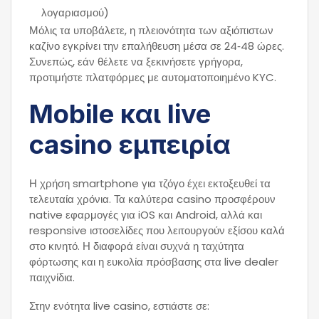
λογαριασμού)
Μόλις τα υποβάλετε, η πλειονότητα των αξιόπιστων
καζίνο εγκρίνει την επαλήθευση μέσα σε 24‑48 ώρες.
Συνεπώς, εάν θέλετε να ξεκινήσετε γρήγορα,
προτιμήστε πλατφόρμες με αυτοματοποιημένο KYC.
Mobile και live
casino εμπειρία
Η χρήση smartphone για τζόγο έχει εκτοξευθεί τα
τελευταία χρόνια. Τα καλύτερα casino προσφέρουν
native εφαρμογές για iOS και Android, αλλά και
responsive ιστοσελίδες που λειτουργούν εξίσου καλά
στο κινητό. Η διαφορά είναι συχνά η ταχύτητα
φόρτωσης και η ευκολία πρόσβασης στα live dealer
παιχνίδια.
Στην ενότητα live casino, εστιάστε σε: