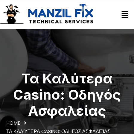
Τα Καλύτερα
Casino: Οδηγός
Ασφαλείας
HOME
ΤΑ ΚΑΛΎΤΕΡΑ CASINO: ΟΔΗΓΌΣ ΑΣΦΑΛΕΊΑΣ