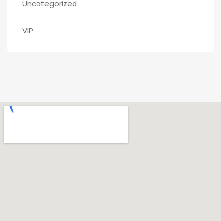
Uncategorized
VIP