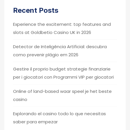
Recent Posts
Experience the excitement: top features and
slots at Goldbetio Casino UK in 2026
Detector de Inteligência Artificial: descubra
como prevenir plágio em 2026
Gestire il proprio budget strategie finanziarie
per i giocatori con Programmi VIP per giocatori
Online of land-based waar speel je het beste
casino
Explorando el casino todo lo que necesitas
saber para empezar