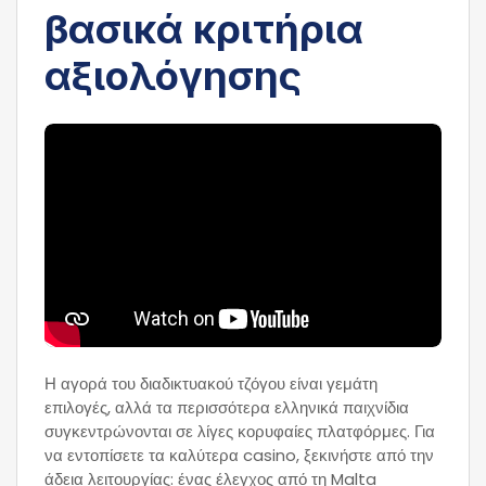
βασικά κριτήρια
αξιολόγησης
Η αγορά του διαδικτυακού τζόγου είναι γεμάτη
επιλογές, αλλά τα περισσότερα ελληνικά παιχνίδια
συγκεντρώνονται σε λίγες κορυφαίες πλατφόρμες. Για
να εντοπίσετε τα καλύτερα casino, ξεκινήστε από την
άδεια λειτουργίας: ένας έλεγχος από τη Malta