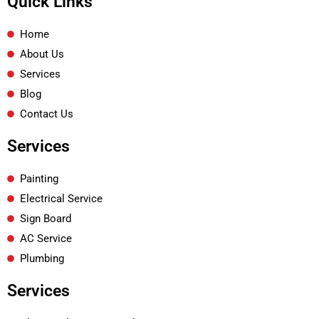
Quick Links
Home
About Us
Services
Blog
Contact Us
Services
Painting
Electrical Service
Sign Board
AC Service
Plumbing
Services