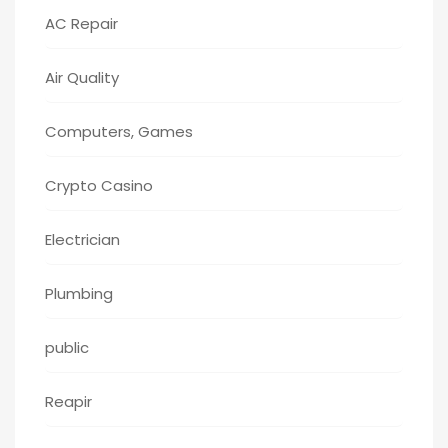
AC Repair
Air Quality
Computers, Games
Crypto Casino
Electrician
Plumbing
public
Reapir