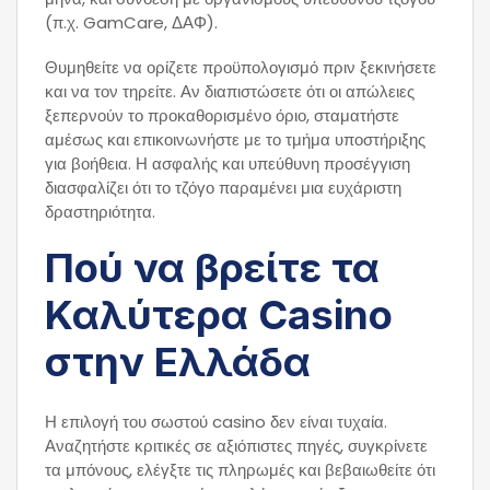
(π.χ. GamCare, ΔΑΦ).
Θυμηθείτε να ορίζετε προϋπολογισμό πριν ξεκινήσετε
και να τον τηρείτε. Αν διαπιστώσετε ότι οι απώλειες
ξεπερνούν το προκαθορισμένο όριο, σταματήστε
αμέσως και επικοινωνήστε με το τμήμα υποστήριξης
για βοήθεια. Η ασφαλής και υπεύθυνη προσέγγιση
διασφαλίζει ότι το τζόγο παραμένει μια ευχάριστη
δραστηριότητα.
Πού να βρείτε τα
Καλύτερα Casino
στην Ελλάδα
Η επιλογή του σωστού casino δεν είναι τυχαία.
Αναζητήστε κριτικές σε αξιόπιστες πηγές, συγκρίνετε
τα μπόνους, ελέγξτε τις πληρωμές και βεβαιωθείτε ότι