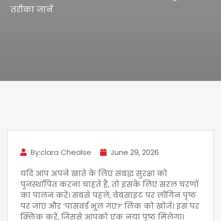
तरीका जानें
By:clara Chealse
June 29, 2026
यदि आप अपने खाते के लिए संबद्ध सुरक्षा को
पुनर्स्थापित करना चाहते हैं, तो इसके लिए सरल चरणों
का पालन करें। सबसे पहले, वेबसाइट पर लॉगिन पृष्ठ
पर जाएं और ‘पासवर्ड भूल गए?’ लिंक को खोजें। इस पर
क्लिक करें, जिससे आपको एक नया पृष्ठ मिलेगा।