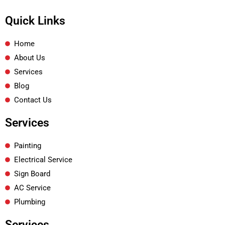
Quick Links
Home
About Us
Services
Blog
Contact Us
Services
Painting
Electrical Service
Sign Board
AC Service
Plumbing
Services