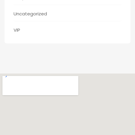
Uncategorized
VIP