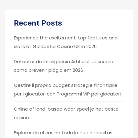
Recent Posts
Experience the excitement: top features and
slots at Goldbetio Casino UK in 2026
Detector de Inteligência Artificial: descubra
como prevenir plágio em 2026
Gestire il proprio budget strategie finanziarie
per i giocatori con Programmi VIP per giocatori
Online of land-based waar speel je het beste
casino
Explorando el casino todo lo que necesitas