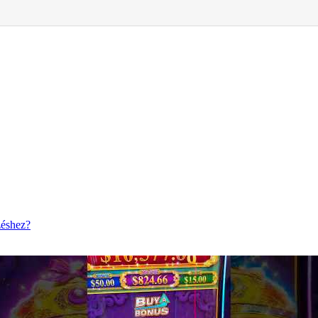
zéshez?