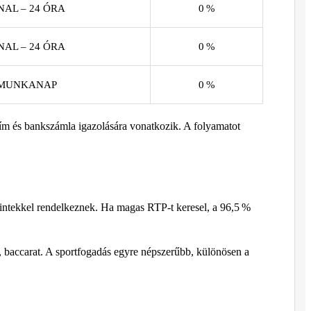
AL – 24 ÓRA
0 %
AL – 24 ÓRA
0 %
 MUNKANAP
0 %
m és bankszámla igazolására vonatkozik. A folyamatot
zintekkel rendelkeznek. Ha magas RTP‑t keresel, a 96,5 %
te, baccarat. A sportfogadás egyre népszerűbb, különösen a