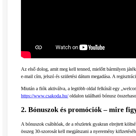
Az első dolog, amit meg kell tenned, mielőtt bármilyen játék
e‑mail cím, jelszó és születési dátum megadása. A regisztrác
Miután a fiók aktiválva, a legtöbb oldal felkínál egy „wel
https://www.csakoda.hu/
oldalon található bónusz összehason
2. Bónuszok és promóciók – mire fig
A bónuszok csábítóak, de a részletek gyakran elrejtett költ
összeg 30-szorosát kell megjátszani a nyeremény kifizetés