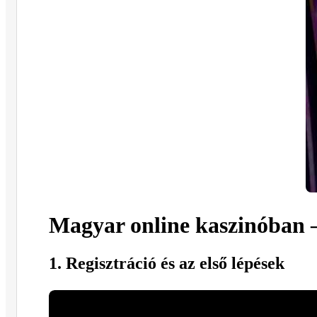
Magyar online kaszinóban 
1. Regisztráció és az első lépések