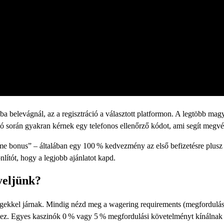
ba belevágnál, az a regisztráció a választott platformon. A legtöbb mag
ió során gyakran kérnek egy telefonos ellenőrző kódot, ami segít megvéd
come bonus” – általában egy 100 % kedvezmény az első befizetésre plusz
lítót, hogy a legjobb ajánlatot kapd.
yeljünk?
ségekkel járnak. Mindig nézd meg a wagering requirements (megfordulási
éhez. Egyes kaszinók 0 % vagy 5 % megfordulási követelményt kínálnak 