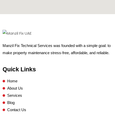
Manzil Fix Technical Services was founded with a simple goal: to
make property maintenance stress-free, affordable, and reliable.
Quick Links
Home
About Us
Services
Blog
Contact Us