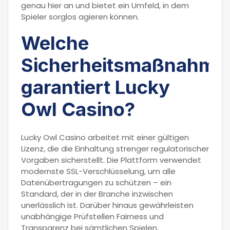
genau hier an und bietet ein Umfeld, in dem
Spieler sorglos agieren können.
Welche
Sicherheitsmaßnahme
garantiert Lucky
Owl Casino?
Lucky Owl Casino arbeitet mit einer gültigen
Lizenz, die die Einhaltung strenger regulatorischer
Vorgaben sicherstellt. Die Plattform verwendet
modernste SSL-Verschlüsselung, um alle
Datenübertragungen zu schützen – ein
Standard, der in der Branche inzwischen
unerlässlich ist. Darüber hinaus gewährleisten
unabhängige Prüfstellen Fairness und
Transparenz bei sämtlichen Spielen.