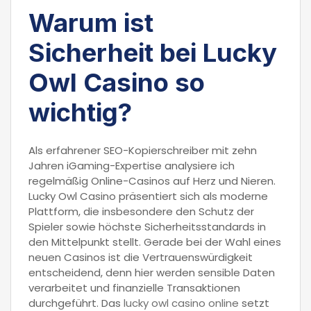
Warum ist
Sicherheit bei Lucky
Owl Casino so
wichtig?
Als erfahrener SEO-Kopierschreiber mit zehn
Jahren iGaming-Expertise analysiere ich
regelmäßig Online-Casinos auf Herz und Nieren.
Lucky Owl Casino präsentiert sich als moderne
Plattform, die insbesondere den Schutz der
Spieler sowie höchste Sicherheitsstandards in
den Mittelpunkt stellt. Gerade bei der Wahl eines
neuen Casinos ist die Vertrauenswürdigkeit
entscheidend, denn hier werden sensible Daten
verarbeitet und finanzielle Transaktionen
durchgeführt. Das
lucky owl casino online
setzt