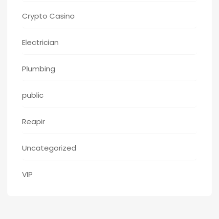
Crypto Casino
Electrician
Plumbing
public
Reapir
Uncategorized
VIP