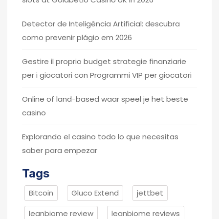
Detector de Inteligência Artificial: descubra
como prevenir plágio em 2026
Gestire il proprio budget strategie finanziarie
per i giocatori con Programmi VIP per giocatori
Online of land-based waar speel je het beste
casino
Explorando el casino todo lo que necesitas
saber para empezar
Tags
Bitcoin
Gluco Extend
jettbet
leanbiome review
leanbiome reviews