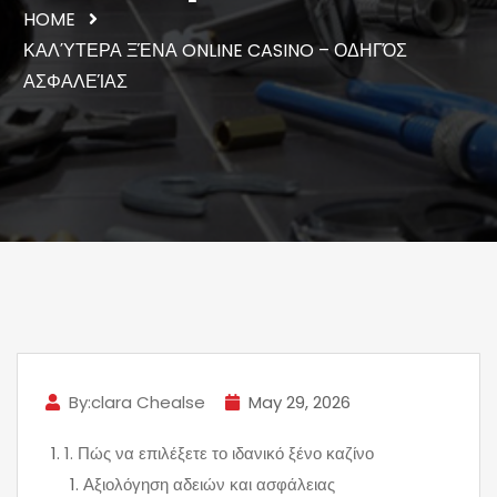
HOME
ΚΑΛΎΤΕΡΑ ΞΈΝΑ ONLINE CASINO – ΟΔΗΓΌΣ
ΑΣΦΑΛΕΊΑΣ
By:clara Chealse
May 29, 2026
1. Πώς να επιλέξετε το ιδανικό ξένο καζίνο
Αξιολόγηση αδειών και ασφάλειας