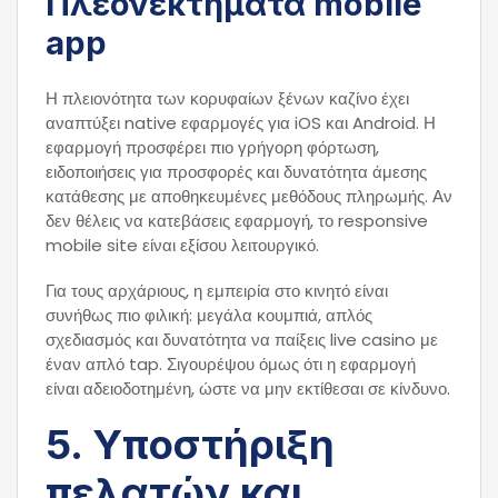
Πλεονεκτήματα mobile
app
Η πλειονότητα των κορυφαίων ξένων καζίνο έχει
αναπτύξει native εφαρμογές για iOS και Android. Η
εφαρμογή προσφέρει πιο γρήγορη φόρτωση,
ειδοποιήσεις για προσφορές και δυνατότητα άμεσης
κατάθεσης με αποθηκευμένες μεθόδους πληρωμής. Αν
δεν θέλεις να κατεβάσεις εφαρμογή, το responsive
mobile site είναι εξίσου λειτουργικό.
Για τους αρχάριους, η εμπειρία στο κινητό είναι
συνήθως πιο φιλική: μεγάλα κουμπιά, απλός
σχεδιασμός και δυνατότητα να παίξεις live casino με
έναν απλό tap. Σιγουρέψου όμως ότι η εφαρμογή
είναι αδειοδοτημένη, ώστε να μην εκτίθεσαι σε κίνδυνο.
5. Υποστήριξη
πελατών και