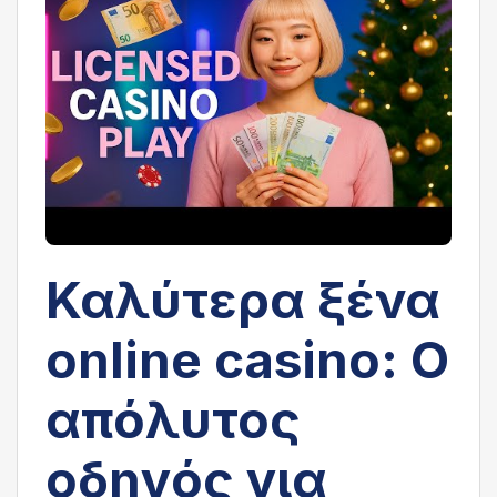
Καλύτερα ξένα
online casino: Ο
απόλυτος
οδηγός για