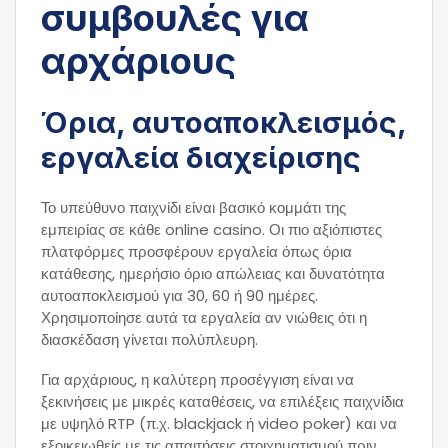
συμβουλές για
αρχάριους
Όρια, αυτοαποκλεισμός,
εργαλεία διαχείρισης
Το υπεύθυνο παιχνίδι είναι βασικό κομμάτι της
εμπειρίας σε κάθε online casino. Οι πιο αξιόπιστες
πλατφόρμες προσφέρουν εργαλεία όπως όρια
κατάθεσης, ημερήσιο όριο απώλειας και δυνατότητα
αυτοαποκλεισμού για 30, 60 ή 90 ημέρες.
Χρησιμοποίησε αυτά τα εργαλεία αν νιώθεις ότι η
διασκέδαση γίνεται πολύπλευρη.
Για αρχάριους, η καλύτερη προσέγγιση είναι να
ξεκινήσεις με μικρές καταθέσεις, να επιλέξεις παιχνίδια
με υψηλό RTP (π.χ. blackjack ή video poker) και να
εξοικειωθείς με τις απαιτήσεις στοιχηματισμού πριν