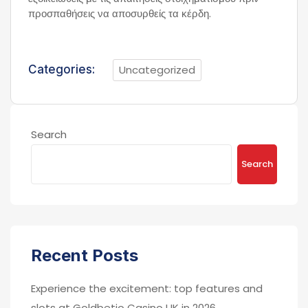
προσπαθήσεις να αποσυρθείς τα κέρδη.
Categories:
Uncategorized
Search
Search
Recent Posts
Experience the excitement: top features and
slots at Goldbetio Casino UK in 2026