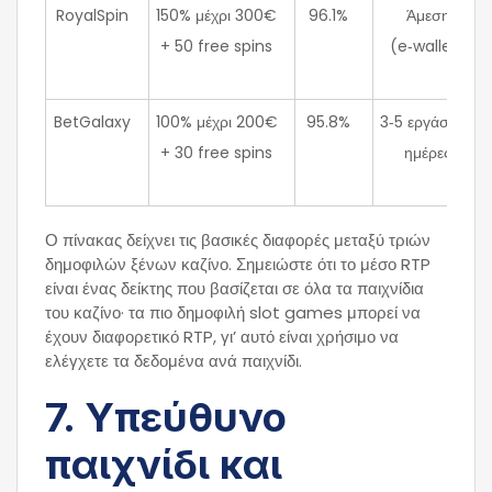
RoyalSpin
150% μέχρι 300€
96.1%
Άμεση
+ 50 free spins
(e‑wallet)
BetGalaxy
100% μέχρι 200€
95.8%
3‑5 εργάσιμες
+ 30 free spins
ημέρες
Ο πίνακας δείχνει τις βασικές διαφορές μεταξύ τριών
δημοφιλών ξένων καζίνο. Σημειώστε ότι το μέσο RTP
είναι ένας δείκτης που βασίζεται σε όλα τα παιχνίδια
του καζίνο· τα πιο δημοφιλή slot games μπορεί να
έχουν διαφορετικό RTP, γι’ αυτό είναι χρήσιμο να
ελέγχετε τα δεδομένα ανά παιχνίδι.
7. Υπεύθυνο
παιχνίδι και