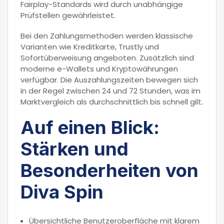
Fairplay-Standards wird durch unabhängige
Prüfstellen gewährleistet.
Bei den Zahlungsmethoden werden klassische
Varianten wie Kreditkarte, Trustly und
Sofortüberweisung angeboten. Zusätzlich sind
moderne e-Wallets und Kryptowährungen
verfügbar. Die Auszahlungszeiten bewegen sich
in der Regel zwischen 24 und 72 Stunden, was im
Marktvergleich als durchschnittlich bis schnell gilt.
Auf einen Blick:
Stärken und
Besonderheiten von
Diva Spin
Übersichtliche Benutzeroberfläche mit klarem