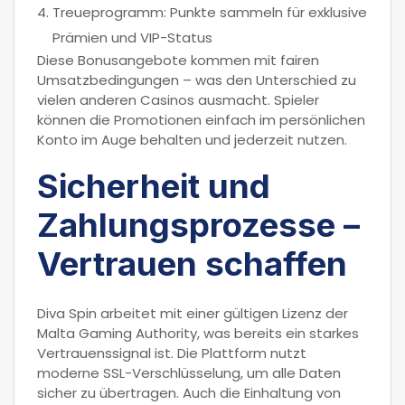
Treueprogramm: Punkte sammeln für exklusive
Prämien und VIP-Status
Diese Bonusangebote kommen mit fairen
Umsatzbedingungen – was den Unterschied zu
vielen anderen Casinos ausmacht. Spieler
können die Promotionen einfach im persönlichen
Konto im Auge behalten und jederzeit nutzen.
Sicherheit und
Zahlungsprozesse –
Vertrauen schaffen
Diva Spin arbeitet mit einer gültigen Lizenz der
Malta Gaming Authority, was bereits ein starkes
Vertrauenssignal ist. Die Plattform nutzt
moderne SSL-Verschlüsselung, um alle Daten
sicher zu übertragen. Auch die Einhaltung von