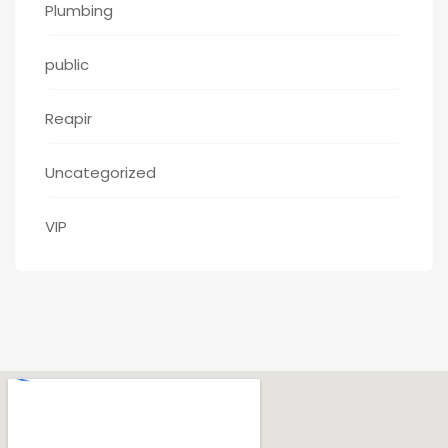
Plumbing
public
Reapir
Uncategorized
VIP