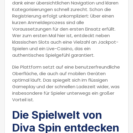
dank einer übersichtlichen Navigation und klaren
Kategorisierungen schnell zurecht. Schon die
Registrierung erfolgt unkompliziert: Über einen
kurzen Anmeldeprozess sind alle
Voraussetzungen für den ersten Einsatz erfüllt.
Wer zum ersten Mal hier ist, entdeckt neben
klassischen Slots auch eine Vielzahl an Jackpot-
Spielen und ein Live-Casino, das ein
authentisches Spielgefühl garantiert.
Die Plattform setzt auf eine benutzerfreundliche
Oberfläche, die auch auf mobilen Geräten
optimal läuft. Das spiegelt sich im flüssigen
Gameplay und der schnellen Ladezeit wider, was
insbesondere für Spieler unterwegs ein großer
Vorteil ist.
Die Spielwelt von
Diva Spin entdecken