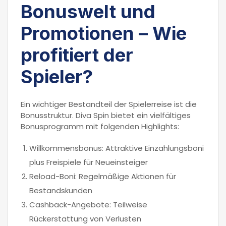
Bonuswelt und
Promotionen – Wie
profitiert der
Spieler?
Ein wichtiger Bestandteil der Spielerreise ist die
Bonusstruktur. Diva Spin bietet ein vielfältiges
Bonusprogramm mit folgenden Highlights:
Willkommensbonus: Attraktive Einzahlungsboni
plus Freispiele für Neueinsteiger
Reload-Boni: Regelmäßige Aktionen für
Bestandskunden
Cashback-Angebote: Teilweise
Rückerstattung von Verlusten