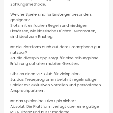
Zahlungsmethode.
Welche Spiele sind für Einsteiger besonders
geeignet?
Slots mit einfachen Regeln und niedrigen
Einsätzen, wie klassische Früchte-Automaten,
sind ideal zum Einstieg.
Ist die Plattform auch auf dem Smartphone gut
nutzbar?
Ja, die
divaspin app
sorgt für eine reibungslose
Erfahrung auf allen mobilen Geräten.
Gibt es einen VIP-Club für Vielspieler?
Ja, das Treueprogramm belohnt regelmäßige
Spieler mit exklusiven Vorteilen und persönlichen
Ansprechpartnern.
Ist das Spielen bei Diva Spin sicher?
Absolut. Die Plattform verfügt über eine gültige
MGA-Lizenz und nutzt moderne