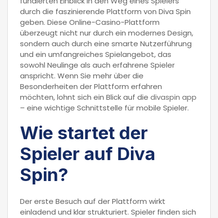
fundierten Einblick in den Weg eines Spielers
durch die faszinierende Plattform von Diva Spin
geben. Diese Online-Casino-Plattform
überzeugt nicht nur durch ein modernes Design,
sondern auch durch eine smarte Nutzerführung
und ein umfangreiches Spielangebot, das
sowohl Neulinge als auch erfahrene Spieler
anspricht. Wenn Sie mehr über die
Besonderheiten der Plattform erfahren
möchten, lohnt sich ein Blick auf die
divaspin app
– eine wichtige Schnittstelle für mobile Spieler.
Wie startet der
Spieler auf Diva
Spin?
Der erste Besuch auf der Plattform wirkt
einladend und klar strukturiert. Spieler finden sich