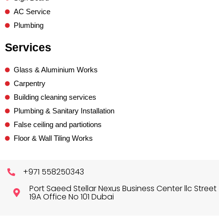
AC Service
Plumbing
Services
Glass & Aluminium Works
Carpentry
Building cleaning services
Plumbing & Sanitary Installation
False ceiling and partiotions
Floor & Wall Tiling Works
+971 558250343
Port Saeed Stellar Nexus Business Center llc Street
19A Office No 101 Dubai