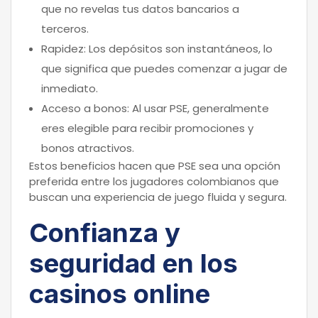
que no revelas tus datos bancarios a
terceros.
Rapidez: Los depósitos son instantáneos, lo
que significa que puedes comenzar a jugar de
inmediato.
Acceso a bonos: Al usar PSE, generalmente
eres elegible para recibir promociones y
bonos atractivos.
Estos beneficios hacen que PSE sea una opción
preferida entre los jugadores colombianos que
buscan una experiencia de juego fluida y segura.
Confianza y
seguridad en los
casinos online