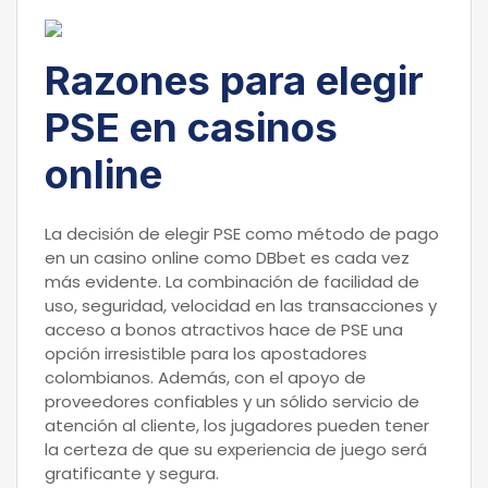
Razones para elegir
PSE en casinos
online
La decisión de elegir PSE como método de pago
en un casino online como DBbet es cada vez
más evidente. La combinación de facilidad de
uso, seguridad, velocidad en las transacciones y
acceso a bonos atractivos hace de PSE una
opción irresistible para los apostadores
colombianos. Además, con el apoyo de
proveedores confiables y un sólido servicio de
atención al cliente, los jugadores pueden tener
la certeza de que su experiencia de juego será
gratificante y segura.