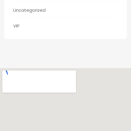
Uncategorized
VIP