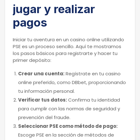
jugar y realizar
pagos
Iniciar tu aventura en un casino online utilizando
PSE es un proceso sencillo. Aquí te mostramos
los pasos básicos para registrarte y hacer tu
primer depósito:
Crear una cuenta:
Regístrate en tu casino
online preferido, como DBbet, proporcionando
tu información personal.
Verificar tus datos:
Confirma tu identidad
para cumplir con las normas de seguridad y
prevención del fraude.
Seleccionar PSE como método de pago:
Escoge PSE en la sección de métodos de