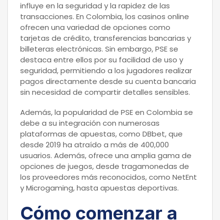
influye en la seguridad y la rapidez de las
transacciones. En Colombia, los casinos online
ofrecen una variedad de opciones como
tarjetas de crédito, transferencias bancarias y
billeteras electrónicas. Sin embargo, PSE se
destaca entre ellos por su facilidad de uso y
seguridad, permitiendo a los jugadores realizar
pagos directamente desde su cuenta bancaria
sin necesidad de compartir detalles sensibles.
Además, la popularidad de PSE en Colombia se
debe a su integración con numerosas
plataformas de apuestas, como DBbet, que
desde 2019 ha atraído a más de 400,000
usuarios. Además, ofrece una amplia gama de
opciones de juegos, desde tragamonedas de
los proveedores más reconocidos, como NetEnt
y Microgaming, hasta apuestas deportivas.
Cómo comenzar a