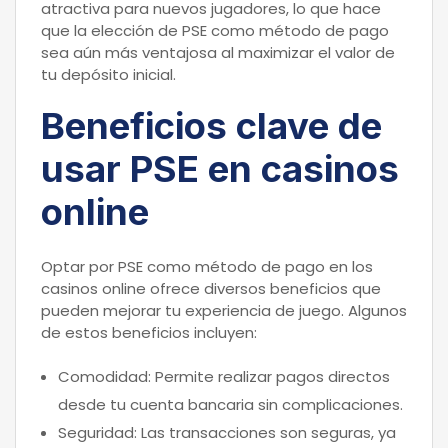
atractiva para nuevos jugadores, lo que hace
que la elección de PSE como método de pago
sea aún más ventajosa al maximizar el valor de
tu depósito inicial.
Beneficios clave de
usar PSE en casinos
online
Optar por PSE como método de pago en los
casinos online ofrece diversos beneficios que
pueden mejorar tu experiencia de juego. Algunos
de estos beneficios incluyen:
Comodidad: Permite realizar pagos directos
desde tu cuenta bancaria sin complicaciones.
Seguridad: Las transacciones son seguras, ya