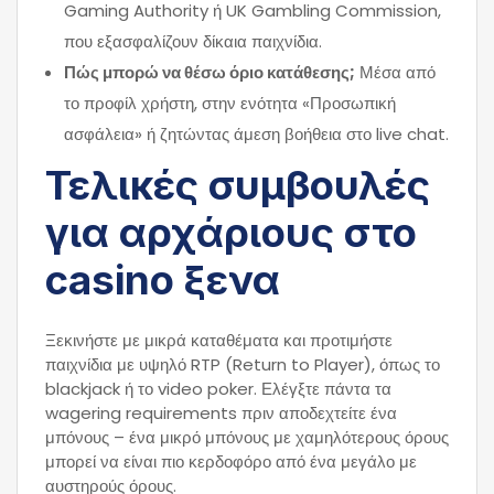
Gaming Authority ή UK Gambling Commission,
που εξασφαλίζουν δίκαια παιχνίδια.
Πώς μπορώ να θέσω όριο κατάθεσης;
Μέσα από
το προφίλ χρήστη, στην ενότητα «Προσωπική
ασφάλεια» ή ζητώντας άμεση βοήθεια στο live chat.
Τελικές συμβουλές
για αρχάριους στο
casino ξενα
Ξεκινήστε με μικρά καταθέματα και προτιμήστε
παιχνίδια με υψηλό RTP (Return to Player), όπως το
blackjack ή το video poker. Ελέγξτε πάντα τα
wagering requirements πριν αποδεχτείτε ένα
μπόνους – ένα μικρό μπόνους με χαμηλότερους όρους
μπορεί να είναι πιο κερδοφόρο από ένα μεγάλο με
αυστηρούς όρους.