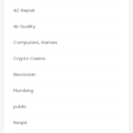
AC Repair
Air Quality
Computers, Games
Crypto Casino
Electrician
Plumbing
public
Reapir