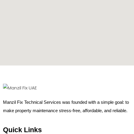
Manzil Fix Technical Services was founded with a simple goal: to
make property maintenance stress-free, affordable, and reliable.
Quick Links