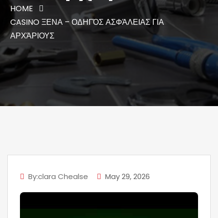
HOME
CASINO ΞΕΝΑ – ΟΔΗΓΌΣ ΑΣΦΆΛΕΙΑΣ ΓΙΑ
ΑΡΧΆΡΙΟΥΣ
By:clara Chealse
May 29, 2026