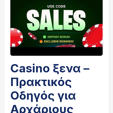
Casino ξενα –
Πρακτικός
Οδηγός για
Αρχάριους