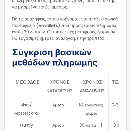
επεξεργάζεται σε πραγματικό χρόνο, ώστε ο παίκτης
να μπορεί να παίξει αμέσως.
Για τις αναλήψεις, τα πιο γρήγορα είναι τα ηλεκτρονικά
πορτοφόλια (e‑wallets) που προσφέρουν πληρωμές
εντός 30 λεπτών. Οι τραπεζικές μεταφορές διαρκούν
1‑3 εργάσιμες ημέρες, ανάλογα με την τράπεζα.
Σύγκριση βασικών
μεθόδων πληρωμής
ΜΈΘΟΔΟΣ
ΧΡΌΝΟΣ
ΧΡΌΝΟΣ
ΤΈΛΗ
ΚΑΤΆΘΕΣΗΣ
ΑΝΆΛΗΨΗΣ
Visa /
Αμεσο
1‑2 εργάσιμες
0‑2 %
Mastercard
ημέρες
Trustly
Αμεσο
30 λεπτά – 1
0 %