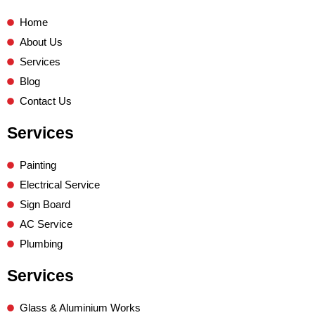
Home
About Us
Services
Blog
Contact Us
Services
Painting
Electrical Service
Sign Board
AC Service
Plumbing
Services
Glass & Aluminium Works